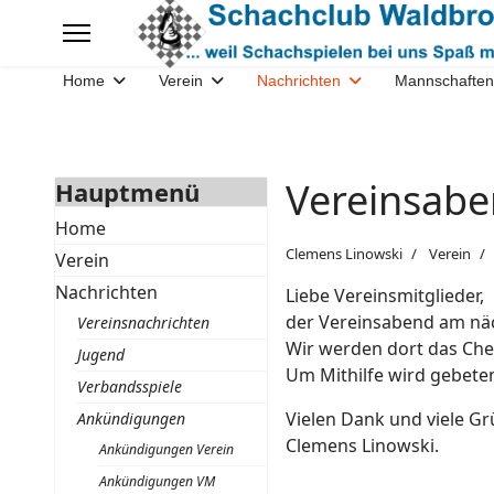
Home
Verein
Nachrichten
Mannschaften
Vereinsabe
Hauptmenü
Home
Clemens Linowski
Verein
Verein
Nachrichten
Liebe Vereinsmitglieder,
der Vereinsabend am näc
Vereinsnachrichten
Wir werden dort das Che
Jugend
Um Mithilfe wird gebete
Verbandsspiele
Vielen Dank und viele Gr
Ankündigungen
Clemens Linowski.
Ankündigungen Verein
Ankündigungen VM