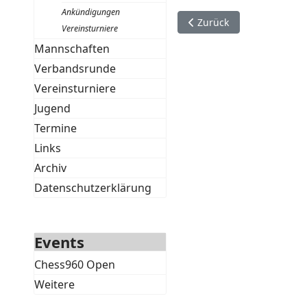
Ankündigungen
Vorheriger Beitrag: Erste
Zurück
Vereinsturniere
Mannschaften
Verbandsrunde
Vereinsturniere
Jugend
Termine
Links
Archiv
Datenschutzerklärung
Events
Chess960 Open
Weitere