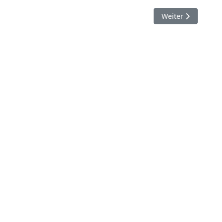
Nächster Beitrag:
Weiter