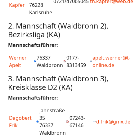
0721/47065045
th.kapfer@web.de
Kapfer
76228
Karlsruhe
2. Mannschaft (Waldbronn 2),
Bezirksliga (KA)
Mannschaftsführer:
Werner
76337
0177-
apelt.werner@t-
Apelt
Waldbronn
8313459
online.de
3. Mannschaft (Waldbronn 3),
Kreisklasse D2 (KA)
Mannschaftsführer:
Jahnstraße
Dagobert
35
07243-
d.frik@gmx.de
Frik
76337
67146
Waldbronn