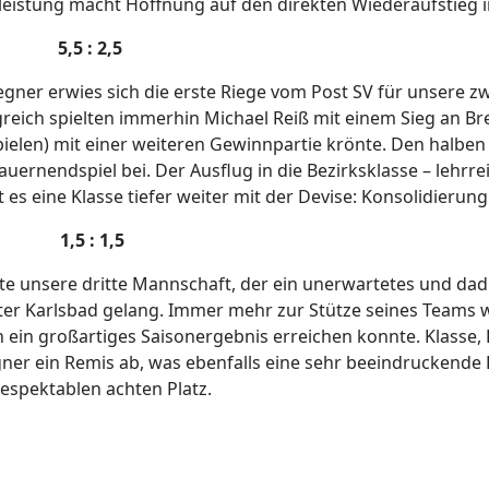
eistung macht Hoffnung auf den direkten Wiederaufstieg i
I 5,5 : 2,5
Gegner erwies sich die erste Riege vom Post SV für unsere z
reich spielten immerhin Michael Reiß mit einem Sieg an Bret
pielen) mit einer weiteren Gewinnpartie krönte. Den halben
uernendspiel bei. Der Ausflug in die Bezirksklasse – lehrrei
es eine Klasse tiefer weiter mit der Devise: Konsolidierung
d 1,5 : 1,5
igte unsere dritte Mannschaft, der ein unerwartetes und d
ter Karlsbad gelang. Immer mehr zur Stütze seines Teams w
n ein großartiges Saisonergebnis erreichen konnte. Klasse,
gner ein Remis ab, was ebenfalls eine sehr beeindruckende
espektablen achten Platz.
elle Geschäftsordnung