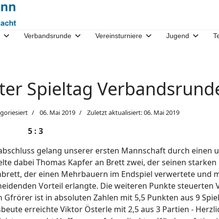
Verbandsrunde
Vereinsturniere
Jugend
T
tzter Spieltag Verbandsrun
goriesiert
06. Mai 2019
Zuletzt aktualisiert: 06. Mai 2019
 I 5 : 3
nabschluss gelang unserer ersten Mannschaft durch einen 
ielte dabei Thomas Kapfer an Brett zwei, der seinen starke
nbrett, der einen Mehrbauern im Endspiel verwertete und m
heidenden Vorteil erlangte. Die weiteren Punkte steuerten 
n Gfrörer ist in absoluten Zahlen mit 5,5 Punkten aus 9 Spie
beute erreichte Viktor Österle mit 2,5 aus 3 Partien - Her