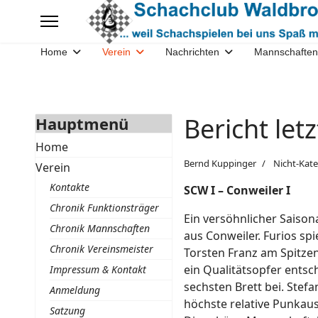
Home
Verein
Nachrichten
Mannschaften
Bericht le
Hauptmenü
Home
Bernd Kuppinger
Nicht-Kate
Verein
Kontakte
SCW I – Conweiler
Chronik Funktionsträger
Ein versöhnlicher Saiso
Chronik Mannschaften
aus Conweiler. Furios sp
Chronik Vereinsmeister
Torsten Franz am Spitze
ein Qualitätsopfer entsc
Impressum & Kontakt
sechsten Brett bei. Stefa
Anmeldung
höchste relative Punkaus
Satzung