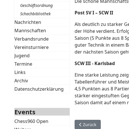
Die schöne Mannschaftsl
Geschäftsordnung
Post SV I – SCW I
Schachbibliothek
Nachrichten
Als deutlich zu starker 
Mannschaften
der Höhe verdient. Erfolg
Saison (5 Punkte aus 8 S
Verbandsrunde
guter Technik in einem Ba
Vereinsturniere
der nächsten Saison geht 
Jugend
SCW III - Karlsba
Termine
Links
Eine starke Leistung ze
Archiv
Tabellenführer und Meis
4,5 Punkten aus 8 Partie
Datenschutzerklärung
stärker eingestuften Ge
Saison damit auf einem r
Events
Chess960 Open
Vorheriger Beitrag: Aktu
Zurück