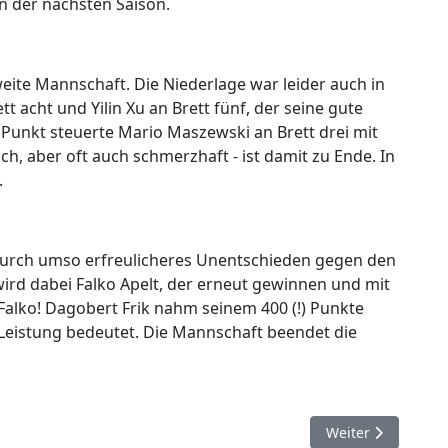
n der nächsten Saison.
weite Mannschaft. Die Niederlage war leider auch in
t acht und Yilin Xu an Brett fünf, der seine gute
 Punkt steuerte Mario Maszewski an Brett drei mit
ch, aber oft auch schmerzhaft - ist damit zu Ende. In
.
adurch umso erfreulicheres Unentschieden gegen den
ird dabei Falko Apelt, der erneut gewinnen und mit
 Falko! Dagobert Frik nahm seinem 400 (!) Punkte
 Leistung bedeutet. Die Mannschaft beendet die
Nächster Beitrag
Weiter