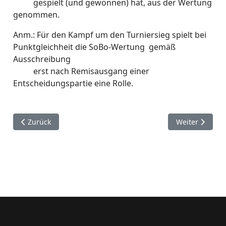
gespielt (und gewonnen) hat, aus der Wertung
genommen.
Anm.: Für den Kampf um den Turniersieg spielt bei
Punktgleichheit die SoBo-Wertung gemäß
Ausschreibung
erst nach Remisausgang einer
Entscheidungspartie eine Rolle.
Vorheriger Beitrag: Ausschreibung VM 2024/25
Nächster Beitr
Zurück
Weiter