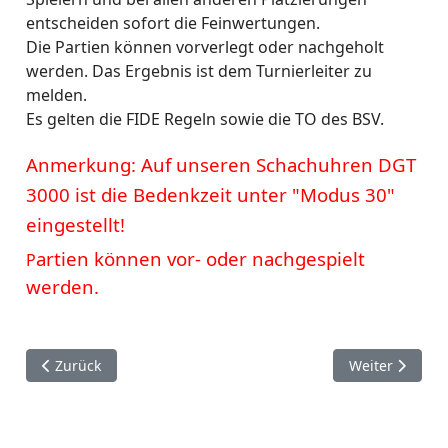
entscheiden sofort die Feinwertungen.
Die Partien können vorverlegt oder nachgeholt
werden. Das Ergebnis ist dem Turnierleiter zu
melden.
Es gelten die FIDE Regeln sowie die TO des BSV.
Anmerkung: Auf unseren Schachuhren DGT
3000 ist die Bedenkzeit unter "Modus 30"
eingestellt!
artien können vor- oder nachgespielt
P
werden.
Vorheriger Beitrag: Ausschreibung VM 2023/2024
Nächster Beitr
Zurück
Weiter