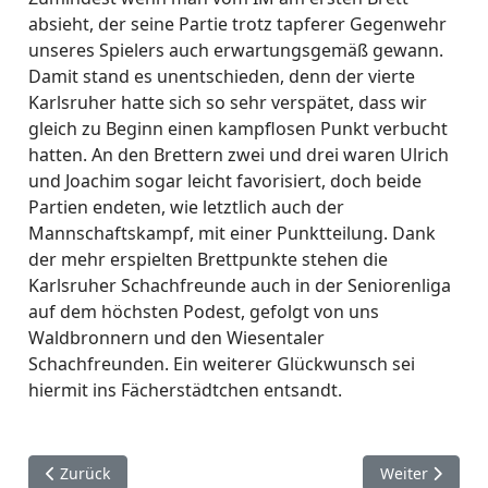
absieht, der seine Partie trotz tapferer Gegenwehr
unseres Spielers auch erwartungsgemäß gewann.
Damit stand es unentschieden, denn der vierte
Karlsruher hatte sich so sehr verspätet, dass wir
gleich zu Beginn einen kampflosen Punkt verbucht
hatten. An den Brettern zwei und drei waren Ulrich
und Joachim sogar leicht favorisiert, doch beide
Partien endeten, wie letztlich auch der
Mannschaftskampf, mit einer Punktteilung. Dank
der mehr erspielten Brettpunkte stehen die
Karlsruher Schachfreunde auch in der Seniorenliga
auf dem höchsten Podest, gefolgt von uns
Waldbronnern und den Wiesentaler
Schachfreunden. Ein weiterer Glückwunsch sei
hiermit ins Fächerstädtchen entsandt.
Vorheriger Beitrag: Achter Spieltag der Saison 2024/25
Nächster Beitr
Zurück
Weiter