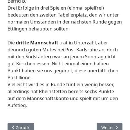
Bernd B.
Drei Erfolge in drei Spielen (einmal spielfrei)
bedeuten den zweiten Tabellenplatz, den wir unter
normalen Umständen in der nächsten Runde gegen
Ettlingen behaupten sollten.
Die
dritte Mannschaft
trat in Unterzahl, aber
dennoch guten Mutes bei Post Karlsruhe an, doch
mit den Südstädtern war an jenem Sonntag nicht
gut Kirschen essen. Nicht einmal einen halben
Punkt haben sie uns gegönnt, diese unerbittlichen
Postillione!
Vielleicht wird es in Runde fünf ein wenig besser,
allerdings hat Rheinstetten bereits sechs Punkte
auf dem Mannschaftskonto und spielt mit um den
Aufstieg.
Vorheriger Beitrag: Fünfter Spieltag der Saison 2025/26
Nächster Beitr
Zurück
Weiter