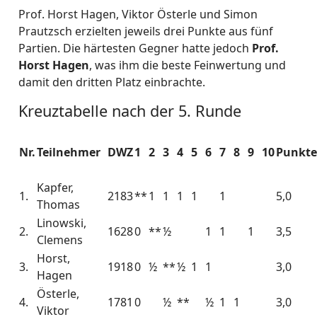
Prof. Horst Hagen, Viktor Österle und Simon
Prautzsch erzielten jeweils drei Punkte aus fünf
Partien. Die härtesten Gegner hatte jedoch
Prof.
Horst Hagen
, was ihm die beste Feinwertung und
damit den dritten Platz einbrachte.
Kreuztabelle nach der 5. Runde
Nr.
Teilnehmer
DWZ
1
2
3
4
5
6
7
8
9
10
Punkt
Kapfer,
1.
2183
**
1
1
1
1
1
5,0
Thomas
Linowski,
2.
1628
0
**
½
1
1
1
3,5
Clemens
Horst,
3.
1918
0
½
**
½
1
1
3,0
Hagen
Österle,
4.
1781
0
½
**
½
1
1
3,0
Viktor