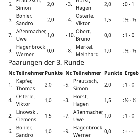
Prautzsch,
Horst,
5.
2,0
-
3.
2,0
:
0 - 1
Simon
Hagen
Böhler,
Österle,
6.
2,0
-
4.
1,5
:
½ - ½
Sandro
Viktor
Aßenmacher,
Obert,
7.
1,0
-
10.
0,0
:
1 - 0
Uwe
Bruno
Hagenbrock,
Merkel,
9.
0,0
-
8.
1,0
:
½ - ½
Werner
Meinhard
Paarungen der 3. Runde
Nr.
Teilnehmer
Punkte
Nr.
Teilnehmer
Punkte
Ergeb
Kapfer,
Prautzsch,
1.
2,0
-
5.
2,0
:
1 - 0
Thomas
Simon
Österle,
Horst,
4.
1,0
-
3.
1,5
:
½ - ½
Viktor
Hagen
Linowski,
Aßenmacher,
2.
1,5
-
7.
1,0
:
1 - 0
Clemens
Uwe
Böhler,
Hagenbrock,
6.
1,0
-
9.
0,0
:
+ - -
Sandro
Werner