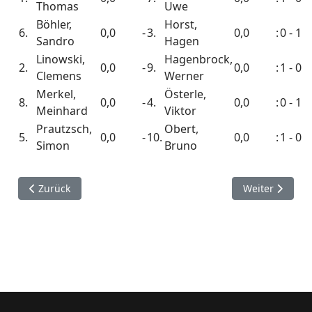
Thomas
Uwe
Böhler,
Horst,
6.
0,0
-
3.
0,0
:
0 - 1
Sandro
Hagen
Linowski,
Hagenbrock,
2.
0,0
-
9.
0,0
:
1 - 0
Clemens
Werner
Merkel,
Österle,
8.
0,0
-
4.
0,0
:
0 - 1
Meinhard
Viktor
Prautzsch,
Obert,
5.
0,0
-
10.
0,0
:
1 - 0
Simon
Bruno
Vorheriger Beitrag: Vereinsmeisterschaft 2009/10 Ausschre
Nächster Beitr
Zurück
Weiter