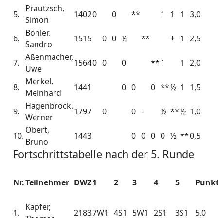
Prautzsch,
5.
1402
0
0
**
1
1
1
3,0
Simon
Böhler,
6.
1515
0
0
½
**
+
1
2,5
Sandro
Aßenmacher,
7.
1564
0
0
0
**
1
1
2,0
Uwe
Merkel,
8.
1441
0
0
0
**
½
1
1,5
Meinhard
Hagenbrock,
9.
1797
0
0
-
½
**
½
1,0
Werner
Obert,
10.
1443
0
0
0
0
½
**
0,5
Bruno
Fortschrittstabelle nach der 5. Runde
Nr.
Teilnehmer
DWZ
1
2
3
4
5
Punk
Kapfer,
1.
2183
7W1
4S1
5W1
2S1
3S1
5,0