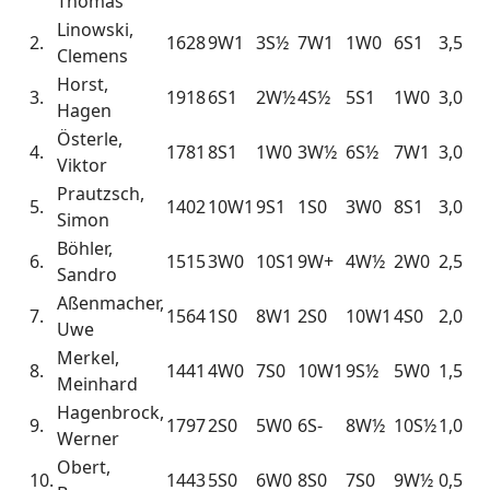
Thomas
Linowski,
2.
1628
9W1
3S½
7W1
1W0
6S1
3,5
Clemens
Horst,
3.
1918
6S1
2W½
4S½
5S1
1W0
3,0
Hagen
Österle,
4.
1781
8S1
1W0
3W½
6S½
7W1
3,0
Viktor
Prautzsch,
5.
1402
10W1
9S1
1S0
3W0
8S1
3,0
Simon
Böhler,
6.
1515
3W0
10S1
9W+
4W½
2W0
2,5
Sandro
Aßenmacher,
7.
1564
1S0
8W1
2S0
10W1
4S0
2,0
Uwe
Merkel,
8.
1441
4W0
7S0
10W1
9S½
5W0
1,5
Meinhard
Hagenbrock,
9.
1797
2S0
5W0
6S-
8W½
10S½
1,0
Werner
Obert,
10.
1443
5S0
6W0
8S0
7S0
9W½
0,5