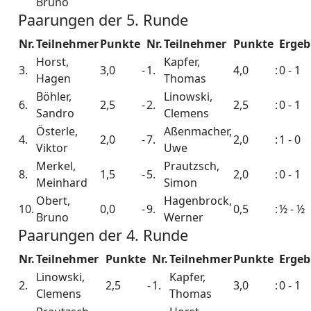
Bruno
Paarungen der 5. Runde
Nr.
Teilnehmer
Punkte
Nr.
Teilnehmer
Punkte
Ergeb
Horst,
Kapfer,
3.
3,0
-
1.
4,0
:
0 - 1
Hagen
Thomas
Böhler,
Linowski,
6.
2,5
-
2.
2,5
:
0 - 1
Sandro
Clemens
Österle,
Aßenmacher,
4.
2,0
-
7.
2,0
:
1 - 0
Viktor
Uwe
Merkel,
Prautzsch,
8.
1,5
-
5.
2,0
:
0 - 1
Meinhard
Simon
Obert,
Hagenbrock,
10.
0,0
-
9.
0,5
:
½ - ½
Bruno
Werner
Paarungen der 4. Runde
Nr.
Teilnehmer
Punkte
Nr.
Teilnehmer
Punkte
Ergeb
Linowski,
Kapfer,
2.
2,5
-
1.
3,0
:
0 - 1
Clemens
Thomas