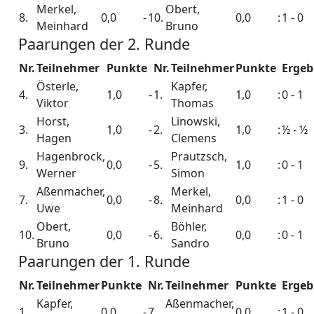
Merkel,
Obert,
8.
0,0
-
10.
0,0
:
1 - 0
Meinhard
Bruno
Paarungen der 2. Runde
Nr.
Teilnehmer
Punkte
Nr.
Teilnehmer
Punkte
Ergeb
Österle,
Kapfer,
4.
1,0
-
1.
1,0
:
0 - 1
Viktor
Thomas
Horst,
Linowski,
3.
1,0
-
2.
1,0
:
½ - ½
Hagen
Clemens
Hagenbrock,
Prautzsch,
9.
0,0
-
5.
1,0
:
0 - 1
Werner
Simon
Aßenmacher,
Merkel,
7.
0,0
-
8.
0,0
:
1 - 0
Uwe
Meinhard
Obert,
Böhler,
10.
0,0
-
6.
0,0
:
0 - 1
Bruno
Sandro
Paarungen der 1. Runde
Nr.
Teilnehmer
Punkte
Nr.
Teilnehmer
Punkte
Ergeb
Kapfer,
Aßenmacher,
1.
0,0
-
7.
0,0
:
1 - 0