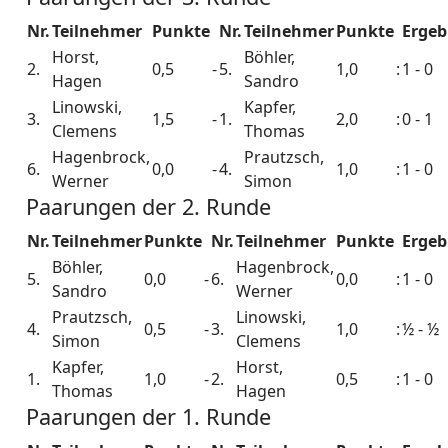
Nr.
Teilnehmer
Punkte
Nr.
Teilnehmer
Punkte
Ergeb
Horst,
Böhler,
2.
0,5
-
5.
1,0
:
1 - 0
Hagen
Sandro
Linowski,
Kapfer,
3.
1,5
-
1.
2,0
:
0 - 1
Clemens
Thomas
Hagenbrock,
Prautzsch,
6.
0,0
-
4.
1,0
:
1 - 0
Werner
Simon
Paarungen der 2. Runde
Nr.
Teilnehmer
Punkte
Nr.
Teilnehmer
Punkte
Ergeb
Böhler,
Hagenbrock,
5.
0,0
-
6.
0,0
:
1 - 0
Sandro
Werner
Prautzsch,
Linowski,
4.
0,5
-
3.
1,0
:
½ - ½
Simon
Clemens
Kapfer,
Horst,
1.
1,0
-
2.
0,5
:
1 - 0
Thomas
Hagen
Paarungen der 1. Runde