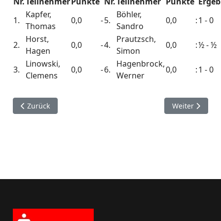
Nr.
Teilnehmer
Punkte
Nr.
Teilnehmer
Punkte
Ergeb
Kapfer,
Böhler,
1.
0,0
-
5.
0,0
:
1 - 0
Thomas
Sandro
Horst,
Prautzsch,
2.
0,0
-
4.
0,0
:
½ - ½
Hagen
Simon
Linowski,
Hagenbrock,
3.
0,0
-
6.
0,0
:
1 - 0
Clemens
Werner
Vorheriger Beitrag: Vereinsmeisterschaft 2009/10
Nächster Beitr
Zurück
Weiter