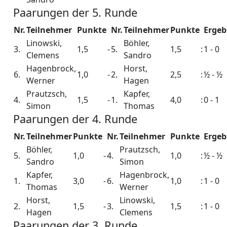
Paarungen der 5. Runde
Nr.
Teilnehmer
Punkte
Nr.
Teilnehmer
Punkte
Ergeb
Linowski,
Böhler,
3.
1,5
-
5.
1,5
:
1 - 0
Clemens
Sandro
Hagenbrock,
Horst,
6.
1,0
-
2.
2,5
:
½ - ½
Werner
Hagen
Prautzsch,
Kapfer,
4.
1,5
-
1.
4,0
:
0 - 1
Simon
Thomas
Paarungen der 4. Runde
Nr.
Teilnehmer
Punkte
Nr.
Teilnehmer
Punkte
Ergeb
Böhler,
Prautzsch,
5.
1,0
-
4.
1,0
:
½ - ½
Sandro
Simon
Kapfer,
Hagenbrock,
1.
3,0
-
6.
1,0
:
1 - 0
Thomas
Werner
Horst,
Linowski,
2.
1,5
-
3.
1,5
:
1 - 0
Hagen
Clemens
Paarungen der 3. Runde