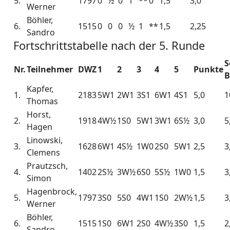
5.
1797
0
½
0
1
**
0
1,5
3,0
Werner
Böhler,
6.
1515
0
0
0
½
1
**
1,5
2,25
Sandro
Fortschrittstabelle nach der 5. Runde
S
Nr.
Teilnehmer
DWZ
1
2
3
4
5
Punkte
B
Kapfer,
1.
2183
5W1
2W1
3S1
6W1
4S1
5,0
1
Thomas
Horst,
2.
1918
4W½
1S0
5W1
3W1
6S½
3,0
5
Hagen
Linowski,
3.
1628
6W1
4S½
1W0
2S0
5W1
2,5
3
Clemens
Prautzsch,
4.
1402
2S½
3W½
6S0
5S½
1W0
1,5
3
Simon
Hagenbrock,
5.
1797
3S0
5S0
4W1
1S0
2W½
1,5
3
Werner
Böhler,
6.
1515
1S0
6W1
2S0
4W½
3S0
1,5
2
Sandro