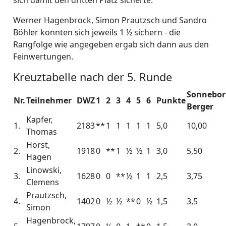
sich damit den dritten Platz sicherte.
Werner Hagenbrock, Simon Prautzsch und Sandro
Böhler konnten sich jeweils 1 ½ sichern - die
Rangfolge wie angegeben ergab sich dann aus den
Feinwertungen.
Kreuztabelle nach der 5. Runde
Sonnebor
Nr.
Teilnehmer
DWZ
1
2
3
4
5
6
Punkte
Berger
Kapfer,
1.
2183
**
1
1
1
1
1
5,0
10,00
Thomas
Horst,
2.
1918
0
**
1
½
½
1
3,0
5,50
Hagen
Linowski,
3.
1628
0
0
**
½
1
1
2,5
3,75
Clemens
Prautzsch,
4.
1402
0
½
½
**
0
½
1,5
3,5
Simon
Hagenbrock,