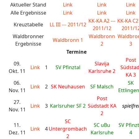
Aktueller Stand
Link
Link
Link
Alle Ergebnisse
Link
Link
Link
KK-KA A2 ---
KK-KA C2 
Kreuztabelle
LL III --- 2011/12
2011/12
2011/1
Waldbronner
Waldbronn
Waldbro
Waldbronn 1
Ergebnisse
2
3
Termine
Post
09.
Slavija
Link
1
SV Pfinztal
Südstad
Okt. 11
Karlsruhe 2
KA 3
06.
SK
Link
2
SK Neuhausen
SF Malsch
Nov. 11
Ettlingen
Post
27.
Link
3
Karlsruher SF 2
Südstadt KA
spielfre
Nov. 11
2
SC
11.
SC uBu
SV Pfinzt
Link
4
Untergrombach
Dez. 11
Karlsruhe
4
2