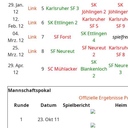
29. Jan.
SK
SK
Link
5
Karlsruher SF 3
12
Jöhlingen 2
Jöhlinge
12.
Karlsruher
Karlsruh
Link
6
SK Ettlingen 2
Feb. 12
SF 5
SF 9
04.
SK Ettlingen
Link
7
SF Forst
spielfre
Mrz. 12
4
25.
SF Neureut
Karlsruh
Link
8
SF Neureut
Mrz. 12
2
SF 8
SK
29. Apr.
SF Neure
9
SC Mühlacker
Blankenloch
12
3
2
Mannschaftspokal
Offizielle Ergebnisse P
Runde
Datum
Spielbericht
Heim
1
23. Okt 11