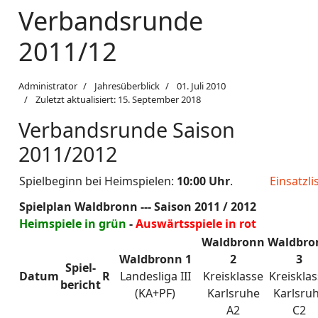
Verbandsrunde
2011/12
Administrator
Jahresüberblick
01. Juli 2010
Zuletzt aktualisiert: 15. September 2018
Verbandsrunde Saison
2011/2012
Spielbeginn bei Heimspielen:
10:00 Uhr
.
Einsatzli
Spielplan Waldbronn --- Saison 2011 / 2012
Heimspiele in grün
-
Auswärtsspiele in rot
Waldbronn
Waldbro
Waldbronn 1
2
3
Spiel-
Datum
R
Landesliga III
Kreisklasse
Kreiskla
bericht
(KA+PF)
Karlsruhe
Karlsru
A2
C2