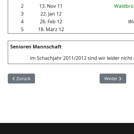
2
13. Nov 11
Waldbro
3
22. Jan 12
4
26. Feb 12
Wi
5
18. März 12
Senioren Mannschaft
im Schachjahr 2011/2012 sind wir leider nich
Vorheriger Beitrag: Verbandsrunde 2018/19
Nächster Beit
Zurück
Weiter