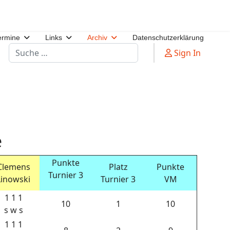
ermine
Links
Archiv
Datenschutzerklärung
Suchen
Sign In
e
Punkte
Clemens
Platz
Punkte
Turnier 3
Linowski
Turnier 3
VM
1 1 1
10
1
10
s w s
1 1 1