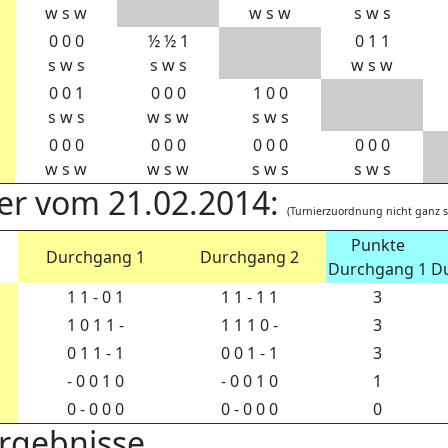
w s w
w s w
s w s
0 0 0
½ ½ 1
0 1 1
s w s
s w s
w s w
0 0 1
0 0 0
1 0 0
s w s
w s w
s w s
0 0 0
0 0 0
0 0 0
0 0 0
w s w
w s w
s w s
s w s
nier vom 21.02.2014:
(Turnierzuordnung nicht ganz s
Punkte
Durchgang 1
Durchgang 2
Durchgang 1
D
1 1 - 0 1
1 1 - 1 1
3
1 0 1 1 -
1 1 1 0 -
3
0 1 1 - 1
0 0 1 - 1
3
- 0 0 1 0
- 0 0 1 0
1
0 - 0 0 0
0 - 0 0 0
0
Ergebnisse