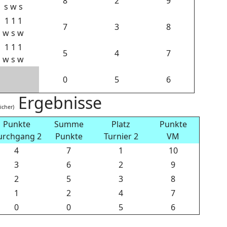
8
2
9
s w s
1 1 1
7
3
8
w s w
1 1 1
5
4
7
w s w
0
5
6
Ergebnisse
icher)
Punkte
Summe
Platz
Punkte
urchgang 2
Punkte
Turnier 2
VM
4
7
1
10
3
6
2
9
2
5
3
8
1
2
4
7
0
0
5
6