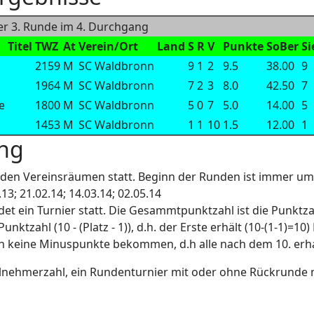
er 3. Runde im 4. Durchgang
Titel
TWZ
At
Verein/Ort
Land
S
R
V
Punkte
SoBer
Si
2159
M
SC Waldbronn
9
1
2
9.5
38.00
9
1964
M
SC Waldbronn
7
2
3
8.0
42.50
7
e
1800
M
SC Waldbronn
5
0
7
5.0
14.00
5
1453
M
SC Waldbronn
1
1
10
1.5
12.00
1
ng
in den Vereinsräumen statt. Beginn der Runden ist immer um
.13; 21.02.14; 14.03.14; 02.05.14
det ein Turnier statt. Die Gesammtpunktzahl ist die Punktza
Punktzahl (10 - (Platz - 1)), d.h. der Erste erhält (10-(1-1)=10
h keine Minuspunkte bekommen, d.h alle nach dem 10. erha
eilnehmerzahl, ein Rundenturnier mit oder ohne Rückrunde 