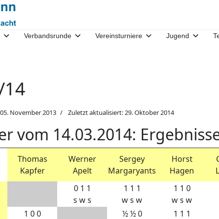
Verbandsrunde
Vereinsturniere
Jugend
T
3/14
05. November 2013
Zuletzt aktualisiert: 29. Oktober 2014
nier vom 14.03.2014: Ergebniss
Thomas
Werner
Sergey
Horst
Kapfer
Apelt
Margaryants
Hagen
0 1 1
1 1 1
1 1 0
s w s
w s w
w s w
1 0 0
½ ½ 0
1 1 1