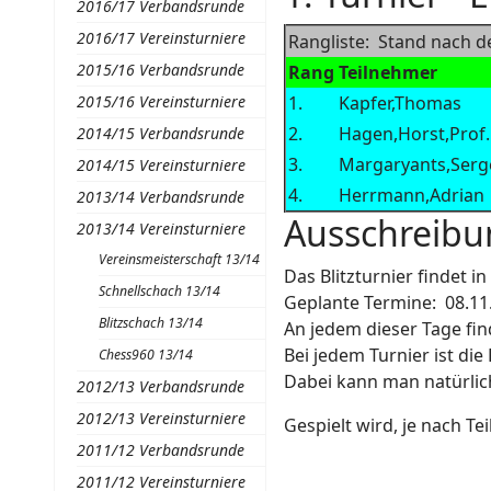
2016/17 Verbandsrunde
2016/17 Vereinsturniere
Rangliste: Stand nach d
2015/16 Verbandsrunde
Rang
Teilnehmer
2015/16 Vereinsturniere
1.
Kapfer,Thomas
2.
Hagen,Horst,Prof.
2014/15 Verbandsrunde
3.
Margaryants,Serg
2014/15 Vereinsturniere
4.
Herrmann,Adrian
2013/14 Verbandsrunde
Ausschreibu
2013/14 Vereinsturniere
Vereinsmeisterschaft 13/14
Das Blitzturnier findet 
Schnellschach 13/14
Geplante Termine:
08.11
Blitzschach 13/14
An jedem dieser Tage fin
Bei jedem Turnier ist die 
Chess960 13/14
Dabei kann man natürlic
2012/13 Verbandsrunde
2012/13 Vereinsturniere
Gespielt wird, je nach T
2011/12 Verbandsrunde
2011/12 Vereinsturniere