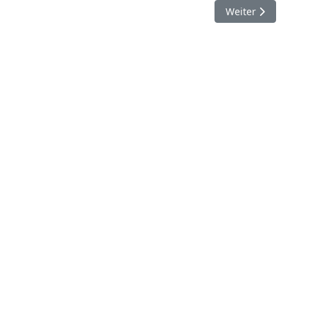
Nächster Beitrag:
Weiter