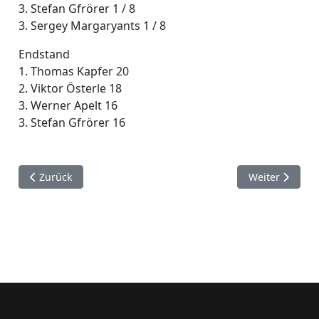
3. Stefan Gfrörer 1 / 8
3. Sergey Margaryants 1 / 8
Endstand
1. Thomas Kapfer 20
2. Viktor Österle 18
3. Werner Apelt 16
3. Stefan Gfrörer 16
Vorheriger Beitrag: Vereinsmeisterschaft 2019/2020
Nächster Beitr
Zurück
Weiter