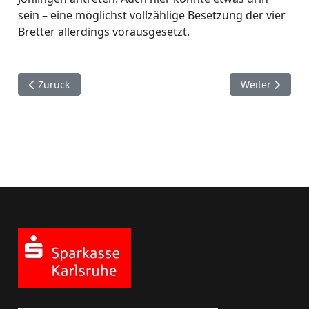
sein – eine möglichst vollzählige Besetzung der vier
Bretter allerdings vorausgesetzt.
Vorheriger Beitrag: Bericht von der ersten Runde des badi
Nächster Beitr
Zurück
Weiter