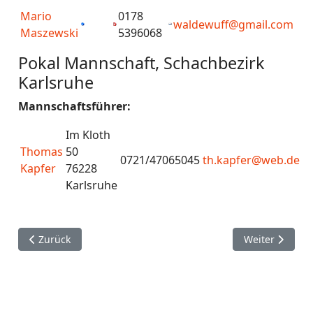
Mario
0178
waldewuff@gmail.com
Maszewski
5396068
Pokal Mannschaft, Schachbezirk
Karlsruhe
Mannschaftsführer:
Im Kloth
Thomas
50
0721/47065045
th.kapfer@web.de
Kapfer
76228
Karlsruhe
Vorheriger Beitrag: Mannschaften Übersicht 2021/22
Nächster Beit
Zurück
Weiter