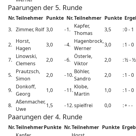
Paarungen der 5. Runde
Nr.
Teilnehmer
Punkte
Nr.
Teilnehmer
Punkte
Erge
Kapfer,
3.
Zimmer, Rolf
3,0
-
1.
3,5
:
0 - 1
Thomas
Horst,
Hagenbrock,
2.
3,0
-
4.
3,0
:
1 - 0
Hagen
Werner
Linowski,
Österle,
7.
2,0
-
6.
2,0
:
½ - ½
Clemens
Viktor
Prautzsch,
Böhler,
5.
2,0
-
10.
2,0
:
1 - 0
Simon
Sandro
Donkoff,
Klobe,
9.
1,0
-
11.
1,0
:
1 - 0
Georg
Martin
Aßenmacher,
8.
1,5
-
12.
spielfrei
0,0
:
+ - -
Uwe
Paarungen der 4. Runde
Nr.
Teilnehmer
Punkte
Nr.
Teilnehmer
Punkte
Ergeb
Kapfer,
Horst,