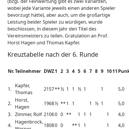
(bzgl. der Feinwertung gibt es zwei Varianten,
wobei jede Variante jeweils einen anderen Spieler
bevorzugt hätte), aber auch, um die großartige
Leistung beider Spieler zu würdigen, wurde
beschlossen, in diesem Jahr den Titel des
Vereinsmeisters zu teilen. Gratulation an Prof.
Horst Hagen und Thomas Kapfer.
Kreuztabelle nach der 6. Runde
Nr.
Teilnehmer
DWZ
1
2
3
4
5
6
7
8
9
10
11
Pun
Kapfer,
1.
2157
**
½
1
1
½
1
1
5,0
Thomas
Horst,
2.
1968
½
**
1
1
1
½
1
5,0
Hagen
3.
Zimmer, Rolf
2106
0
0
**
1
1
1
1
4,0
Hagenbrock,
4.
1808
0
0
**
1
1
1
4,0
Werner