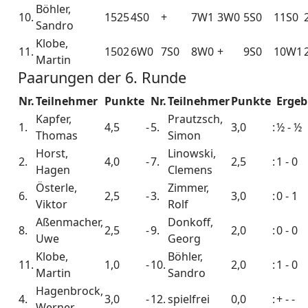
Böhler,
10.
1525
4S0
+
7W1
3W0
5S0
11S0
Sandro
Klobe,
11.
1502
6W0
7S0
8W0
+
9S0
10W1
Martin
Paarungen der 6. Runde
Nr.
Teilnehmer
Punkte
Nr.
Teilnehmer
Punkte
Ergeb
Kapfer,
Prautzsch,
1.
4,5
-
5.
3,0
:
½ - ½
Thomas
Simon
Horst,
Linowski,
2.
4,0
-
7.
2,5
:
1 - 0
Hagen
Clemens
Österle,
Zimmer,
6.
2,5
-
3.
3,0
:
0 - 1
Viktor
Rolf
Aßenmacher,
Donkoff,
8.
2,5
-
9.
2,0
:
0 - 0
Uwe
Georg
Klobe,
Böhler,
11.
1,0
-
10.
2,0
:
1 - 0
Martin
Sandro
Hagenbrock,
4.
3,0
-
12.
spielfrei
0,0
:
+ - -
Werner