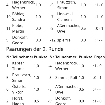
Hagenbrock,
Prautzsch,
4.
1,0
-
5.
1,0
:
1 - 0
Werner
Simon
Böhler,
Linowski,
10.
1,0
-
7.
1,0
:
1 - 0
Sandro
Clemens
Klobe,
Aßenmacher,
11.
0,0
-
8.
0,5
:
0 - 1
Martin
Uwe
Donkoff,
9.
0,0
-
12.
spielfrei
0,0
:
+ - -
Georg
Paarungen der 2. Runde
Nr.
Teilnehmer
Punkte
Nr.
Teilnehmer
Punkte
Ergeb
Kapfer,
Hagenbrock,
1.
1,0
-
4.
1,0
:
1 - 0
Thomas
Werner
Prautzsch,
5.
1,0
-
3.
Zimmer, Rolf
1,0
:
0 - 1
Simon
Österle,
Aßenmacher,
6.
1,0
-
8.
0,5
:
+ - -
Viktor
Uwe
Horst,
Donkoff,
2.
0,5
-
9.
0,0
:
1 - 0
Hagen
Georg