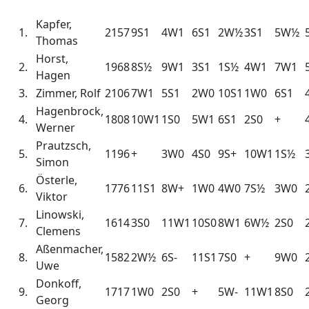
Kapfer,
1.
2157
9S1
4W1
6S1
2W½
3S1
5W½
Thomas
Horst,
2.
1968
8S½
9W1
3S1
1S½
4W1
7W1
Hagen
3.
Zimmer, Rolf
2106
7W1
5S1
2W0
10S1
1W0
6S1
Hagenbrock,
4.
1808
10W1
1S0
5W1
6S1
2S0
+
Werner
Prautzsch,
5.
1196
+
3W0
4S0
9S+
10W1
1S½
Simon
Österle,
6.
1776
11S1
8W+
1W0
4W0
7S½
3W0
Viktor
Linowski,
7.
1614
3S0
11W1
10S0
8W1
6W½
2S0
Clemens
Aßenmacher,
8.
1582
2W½
6S-
11S1
7S0
+
9W0
Uwe
Donkoff,
9.
1717
1W0
2S0
+
5W-
11W1
8S0
Georg