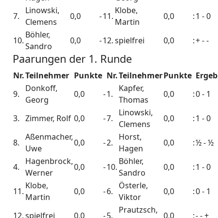
Linowski,
Klobe,
7.
0,0
-
11.
0,0
:
1 - 0
Clemens
Martin
Böhler,
10.
0,0
-
12.
spielfrei
0,0
:
+ - -
Sandro
Paarungen der 1. Runde
Nr.
Teilnehmer
Punkte
Nr.
Teilnehmer
Punkte
Ergeb
Donkoff,
Kapfer,
9.
0,0
-
1.
0,0
:
0 - 1
Georg
Thomas
Linowski,
3.
Zimmer, Rolf
0,0
-
7.
0,0
:
1 - 0
Clemens
Aßenmacher,
Horst,
8.
0,0
-
2.
0,0
:
½ - ½
Uwe
Hagen
Hagenbrock,
Böhler,
4.
0,0
-
10.
0,0
:
1 - 0
Werner
Sandro
Klobe,
Österle,
11.
0,0
-
6.
0,0
:
0 - 1
Martin
Viktor
Prautzsch,
12.
spielfrei
0,0
-
5.
0,0
:
- - +