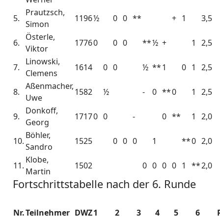
Prautzsch,
5.
1196
½
0
0
**
+
1
3,5
Simon
Österle,
6.
1776
0
0
0
**
½
+
1
2,5
Viktor
Linowski,
7.
1614
0
0
½
**
1
0
1
2,5
Clemens
Aßenmacher,
8.
1582
½
-
0
**
0
1
2,5
Uwe
Donkoff,
9.
1717
0
0
-
0
**
1
2,0
Georg
Böhler,
10.
1525
0
0
0
1
**
0
2,0
Sandro
Klobe,
11.
1502
0
0
0
0
1
**
2,0
Martin
Fortschrittstabelle nach der 6. Runde
Nr.
Teilnehmer
DWZ
1
2
3
4
5
6