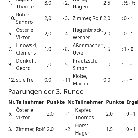
1.
3,0
-
2.
2,5
:
½ - ½
Thomas
Hagen
Böhler,
10.
2,0
-
3.
Zimmer, Rolf
2,0
:
0 - 1
Sandro
Österle,
Hagenbrock,
6.
2,0
-
4.
2,0
:
0 - 1
Viktor
Werner
Linowski,
Aßenmacher,
7.
1,0
-
8.
1,5
:
1 - 0
Clemens
Uwe
Donkoff,
Prautzsch,
9.
1,0
-
5.
1,0
:
- - +
Georg
Simon
Klobe,
12.
spielfrei
0,0
-
11.
0,0
:
- - +
Martin
Paarungen der 3. Runde
Nr.
Teilnehmer
Punkte
Nr.
Teilnehmer
Punkte
Erge
Österle,
Kapfer,
6.
2,0
-
1.
2,0
:
0 - 1
Viktor
Thomas
Horst,
3.
Zimmer, Rolf
2,0
-
2.
1,5
:
0 - 1
Hagen