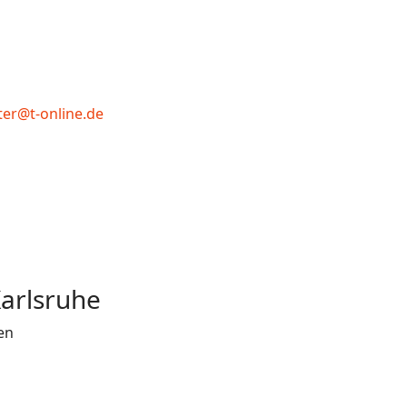
ter@t-online.de
arlsruhe
en