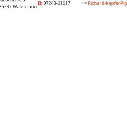
07243-61017
Richard-Kapfer@
76337 Waldbronn
schaften Übersicht 2008/09