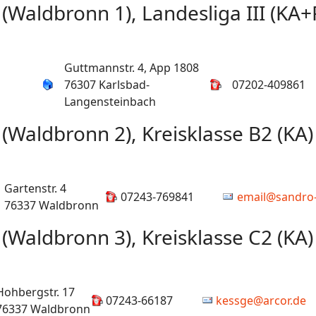
(Waldbronn 1), Landesliga III (KA+
Guttmannstr. 4, App 1808
76307 Karlsbad-
07202-409861
Langensteinbach
(Waldbronn 2), Kreisklasse B2 (KA)
Gartenstr. 4
07243-769841
email@sandro-
76337 Waldbronn
(Waldbronn 3), Kreisklasse C2 (KA)
Hohbergstr. 17
07243-66187
kessge@arcor.de
76337 Waldbronn