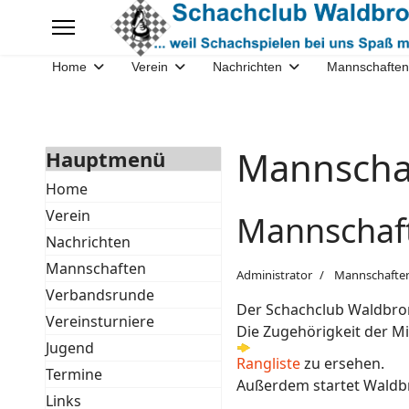
Home
Verein
Nachrichten
Mannschaften
Mannscha
Hauptmenü
Home
Verein
Mannschaft
Nachrichten
Mannschaften
Administrator
Mannschafte
Verbandsrunde
Der Schachclub Waldbron
Vereinsturniere
Die Zugehörigkeit der Mi
Jugend
Rangliste
zu ersehen.
Termine
Außerdem startet Waldb
Links