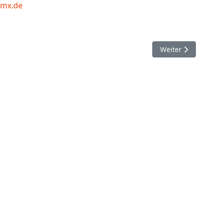
gmx.de
Nächster Beitrag:
Weiter